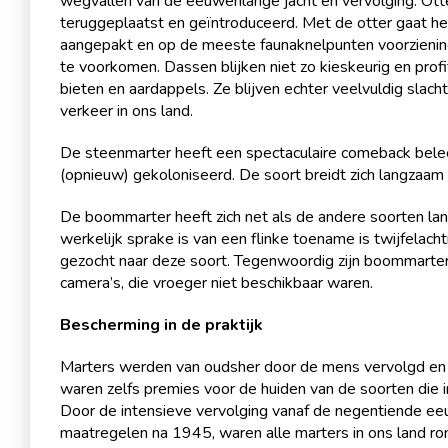
wegvallen van de eeuwenlange jacht en vervolging. Ott
teruggeplaatst en geïntroduceerd. Met de otter gaat he
aangepakt en op de meeste faunaknelpunten voorzienin
te voorkomen. Dassen blijken niet zo kieskeurig en pro
bieten en aardappels. Ze blijven echter veelvuldig slac
verkeer in ons land.
De steenmarter heeft een spectaculaire comeback bele
(opnieuw) gekoloniseerd. De soort breidt zich langzaam 
De boommarter heeft zich net als de andere soorten lan
werkelijk sprake is van een flinke toename is twijfelach
gezocht naar deze soort. Tegenwoordig zijn boommarters
camera’s, die vroeger niet beschikbaar waren.
Bescherming in de praktijk
Marters werden van oudsher door de mens vervolgd en 
waren zelfs premies voor de huiden van de soorten die i
Door de intensieve vervolging vanaf de negentiende e
maatregelen na 1945, waren alle marters in ons land 